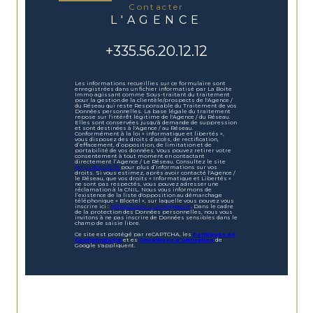
contacter
L'AGENCE
+335.56.20.12.12
Les informations recueillies sur ce formulaire sont
enregistrées dans un fichier informatisé par La Boite
Immo agissant comme Sous-traitant du traitement
pour la gestion de la clientèle/prospects de l'Agence /
du Réseau qui reste Responsable du Traitement de vos
Données personnelles. La base légale du traitement
repose sur l'intérêt légitime de l'Agence / du Réseau.
Elles sont conservées jusqu'à demande de suppression
et sont destinées à l'Agence / au Réseau.
Conformément à la loi « informatique et libertés »,
vous disposez des droits d’accès, de rectification,
d’effacement, d’opposition, de limitation et de
portabilité de vos données. Vous pouvez retirer votre
consentement à tout moment en contactant
directement l’Agence / Le Réseau. Consultez le site
https://cnil.fr/fr
pour plus d’informations sur vos
droits. Si vous estimez, après avoir contacté l'Agence /
le Réseau, que vos droits « Informatique et Libertés »
ne sont pas respectés, vous pouvez adresser une
réclamation à la CNIL. Nous vous informons de
l’existence de la liste d'opposition au démarchage
téléphonique « Bloctel », sur laquelle vous pouvez vous
inscrire ici :
https://www.bloctel.gouv.fr
. Dans le cadre
de la protection des Données personnelles, nous vous
invitons à ne pas inscrire de Données sensibles dans le
champ de saisie libre.
Ce site est protégé par reCAPTCHA, les
Politiques de
Confidentialité
et es
Conditions d'utilisation
de
Google s'appliquent.