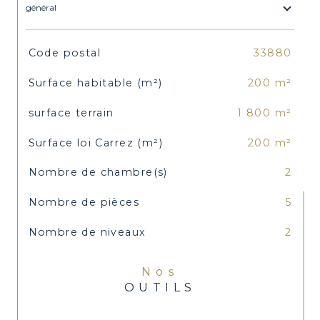
général
TRAD_SIROCCO_Caracteristique
Valeurs
Code postal
33880
Surface habitable (m²)
200 m²
surface terrain
1 800 m²
Surface loi Carrez (m²)
200 m²
Nombre de chambre(s)
2
Nombre de pièces
5
Nombre de niveaux
2
Nos
OUTILS