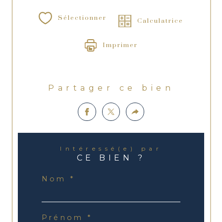
Sélectionner
Calculatrice
Imprimer
Partager ce bien
Intéressé(e) par
CE BIEN ?
Nom *
Prénom *