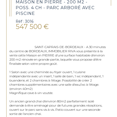
MAISON EN PIERRE - 200 M2 -
POSS. 4 CH - PARC ARBORÉ AVEC
PISCINE
Réf : 3016
547 500 €
                                SAINT-CAPRAIS-DE-BORDEAUX - A 30 minutes 
du centre de BORDEAUX, IMMOBILIER RIVA vous présente à la 
vente cette Maison en PIERRE d’une surface habitable d’environ 
200 m2 rénovée en grande partie, laquelle vous propose d’être 
finalisée selon votre propre goût.

1 Salon avec une cheminée au foyer ouvert, 1 cuisine 
indépendante avec un insert, 1 salle de bain, 1 wc indépendant, 1 
buanderie, et 2 chambres à l’étage. Possibilité de créer 2 
chambres supplémentaires avec une salle d’eau/wc à l’étage. 
(environ 40m2)

Magnifique cave à vin voutée.

Un ancien grand chai d’environ 80m2 parfaitement isolé 
demande à être aménagé pour de futures grandes réceptions, 
ouvert sur le parc sans vis à vis. Patio couvert sur une seconde 
sortie de l’ancien chai.
