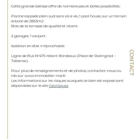
Cette grande bâtisse offre de nombreuses et belles possibilités.

Piscine exposée plein sud sans vis à vis, 1 pool house, sur un terrain 
arboré de 2853m2.

Bois de la terrasse de qualité et récent.

2 garages. 1 carport.

Isolation en état irréprochable.

CONTACT
Ligne de Bus N°475 reliant Bordeaux (Place de Stalingrad - 
Tabanac).

Pour plus de renseignements et de photos, contactez-nous ou 
rdv sur www.immobilier-riva.fr
Les informations sur les risques auxquels ce bien est exposé sont 
disponibles sur le site 
Géorisques