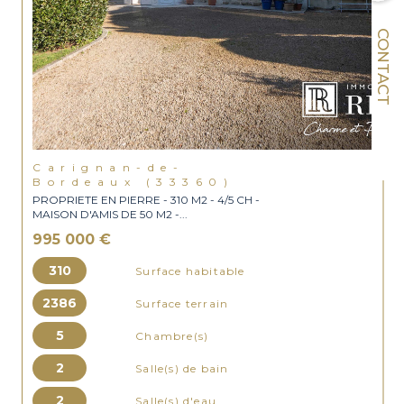
CONTACT
Carignan-de-
Bordeaux (33360)
PROPRIETE EN PIERRE - 310 M2 - 4/5 CH -
MAISON D'AMIS DE 50 M2 -...
995 000 €
310
Surface habitable
2386
Surface terrain
5
Chambre(s)
2
Salle(s) de bain
2
Salle(s) d'eau