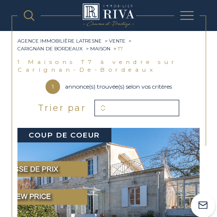
AGENCE IMMOBILIÈRE LATRESNE
VENTE
CARIGNAN DE BORDEAUX
MAISON
T7
1
Maisons T7 à vendre sur
Carignan-De-Bordeaux
1
annonce(s) trouvée(s) selon vos critères
Trier par
COUP DE COEUR