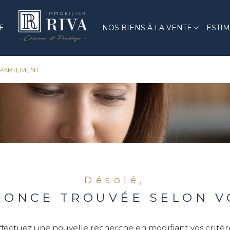
Biens modernes
E
NOS BIENS À LA VENTE
ESTI
Voir les
0
annonces
PARTEMENT
uer
Estimer
1
LOCALISATION
BUDGET
'immo pro
resne
Désolé,
ONCE TROUVÉE SELON V
ffectuez une nouvelle recherche en modifiant vos critèr