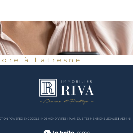
dre à Latresne
DUCTION POWERED BY GOOGLE |
NOS HONORAIRES
PLAN DU SITE
MENTIONS LÉGALES
ADMIN