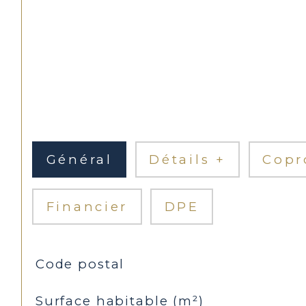
Général
Détails +
Copr
Financier
DPE
TRAD_SIROCCO_Caracteristique
Valeurs
Code postal
Surface habitable (m²)