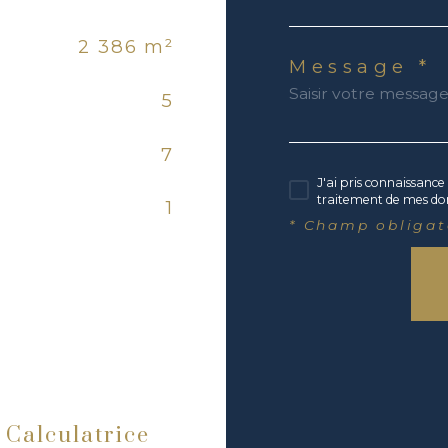
2 386 m²
Message *
5
7
J'ai pris connaissance 
traitement de mes don
1
* Champ obligat
Calculatrice