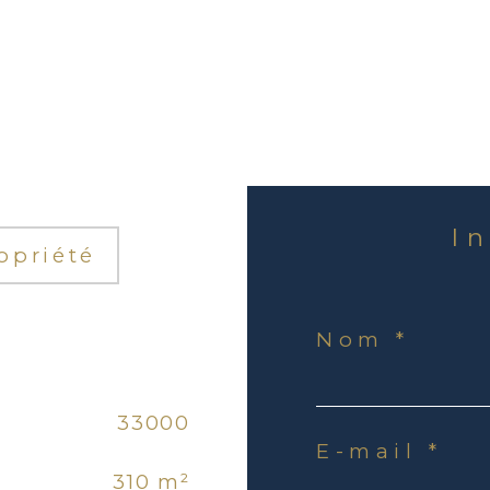
I
opriété
Nom *
33000
E-mail *
310 m²