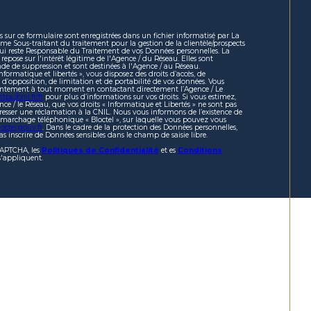
es sur ce formulaire sont enregistrées dans un fichier informatisé par La
 Sous-traitant du traitement pour la gestion de la clientèle/prospects
ui reste Responsable du Traitement de vos Données personnelles. La
repose sur l'intérêt légitime de l'Agence / du Réseau. Elles sont
e de suppression et sont destinées à l'Agence / au Réseau.
formatique et libertés », vous disposez des droits d’accès, de
, d’opposition, de limitation et de portabilité de vos données. Vous
sentement à tout moment en contactant directement l’Agence / Le
ttps://cnil.fr/fr
pour plus d’informations sur vos droits. Si vous estimez,
nce / le Réseau, que vos droits « Informatique et Libertés » ne sont pas
resser une réclamation à la CNIL. Nous vous informons de l’existence de
démarchage téléphonique « Bloctel », sur laquelle vous pouvez vous
octel.gouv.fr
. Dans le cadre de la protection des Données personnelles,
s inscrire de Données sensibles dans le champ de saisie libre.
eCAPTCHA, les
Politiques de Confidentialité
et es
Conditions
'appliquent.