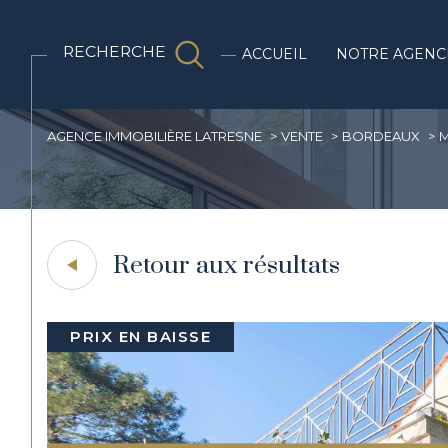
RECHERCHE
ACCUEIL
NOTRE AGENC
Biens en pierres
AGENCE IMMOBILIÈRE LATRESNE
VENTE
BORDEAUX
M
Acheter
Lo
1
TYPE DE BIEN
de l'ancien
de l
Retour aux résultats
de l'immo pro
Maison
33000 - Bordeaux
PRIX EN BAISSE