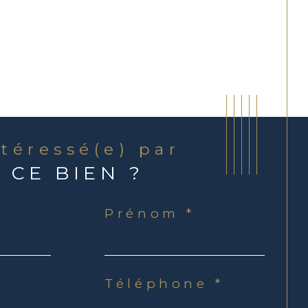
ntéressé(e) par
CE BIEN ?
Prénom *
Téléphone *