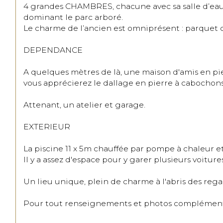
4 grandes CHAMBRES, chacune avec sa salle d’eau e
dominant le parc arboré.

Le charme de l’ancien est omniprésent : parquet d
DEPENDANCE

A quelques mètres de là, une maison d'amis en p
vous apprécierez le dallage en pierre à cabochons
Attenant, un atelier et garage.

EXTERIEUR

La piscine 11 x 5m chauffée par pompe à chaleur e
Il y a assez d'espace pour y garer plusieurs voitures.
Un lieu unique, plein de charme à l'abris des regar
Pour tout renseignements et photos complémentaire