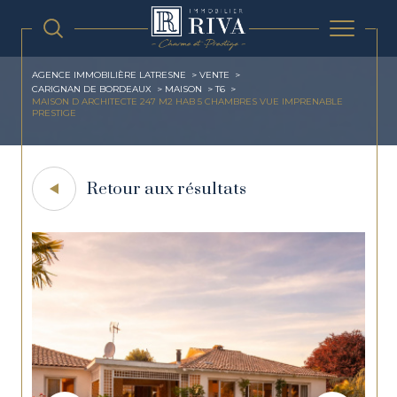
AGENCE IMMOBILIÈRE LATRESNE
VENTE
CARIGNAN DE BORDEAUX
MAISON
T6
MAISON D ARCHITECTE 247 M2 HAB 5 CHAMBRES VUE IMPRENABLE
PRESTIGE
Retour aux résultats