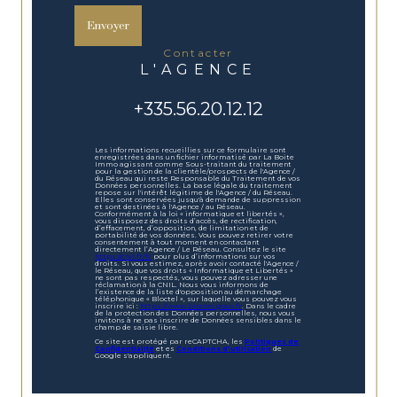
Envoyer
contacter
L'AGENCE
+335.56.20.12.12
Les informations recueillies sur ce formulaire sont
enregistrées dans un fichier informatisé par La Boite
Immo agissant comme Sous-traitant du traitement
pour la gestion de la clientèle/prospects de l'Agence /
du Réseau qui reste Responsable du Traitement de vos
Données personnelles. La base légale du traitement
repose sur l'intérêt légitime de l'Agence / du Réseau.
Elles sont conservées jusqu'à demande de suppression
et sont destinées à l'Agence / au Réseau.
Conformément à la loi « informatique et libertés »,
vous disposez des droits d’accès, de rectification,
d’effacement, d’opposition, de limitation et de
portabilité de vos données. Vous pouvez retirer votre
consentement à tout moment en contactant
directement l’Agence / Le Réseau. Consultez le site
https://cnil.fr/fr
pour plus d’informations sur vos
droits. Si vous estimez, après avoir contacté l'Agence /
le Réseau, que vos droits « Informatique et Libertés »
ne sont pas respectés, vous pouvez adresser une
réclamation à la CNIL. Nous vous informons de
l’existence de la liste d'opposition au démarchage
téléphonique « Bloctel », sur laquelle vous pouvez vous
inscrire ici :
https://www.bloctel.gouv.fr
. Dans le cadre
de la protection des Données personnelles, nous vous
invitons à ne pas inscrire de Données sensibles dans le
champ de saisie libre.
Ce site est protégé par reCAPTCHA, les
Politiques de
Confidentialité
et es
Conditions d'utilisation
de
Google s'appliquent.