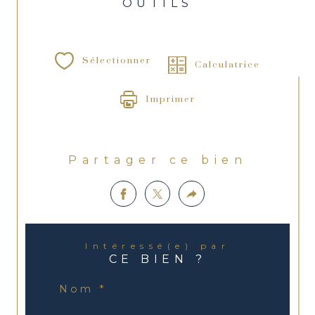
OUTILS
Sélectionner
Calculatrice
Imprimer
Partager ce bien
Intéressé(e) par
CE BIEN ?
Nom *