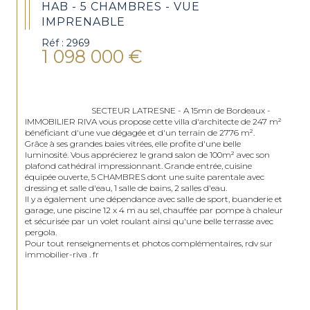
HAB - 5 CHAMBRES - VUE
IMPRENABLE
Réf : 2969
1 098 000 €
                                SECTEUR LATRESNE - A 15mn de Bordeaux - 
IMMOBILIER RIVA vous propose cette villa d'architecte de 247 m² 
bénéficiant d'une vue dégagée et d'un terrain de 2776 m².

Grâce à ses grandes baies vitrées, elle profite d'une belle 
luminosité. Vous apprécierez le grand salon de 100m² avec son 
plafond cathédral impressionnant. Grande entrée, cuisine 
équipée ouverte, 5 CHAMBRES dont une suite parentale avec 
dressing et salle d'eau, 1 salle de bains, 2 salles d'eau.

Il y a également une dépendance avec salle de sport, buanderie et 
garage, une piscine 12 x 4 m au sel, chauffée par pompe à chaleur 
et sécurisée par un volet roulant ainsi qu'une belle terrasse avec 
pergola.

Pour tout renseignements et photos complémentaires, rdv sur 
immobilier-riva . fr
