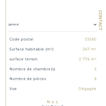
CONTACT
général
TRAD_SIROCCO_Caracteristique
Valeurs
Code postal
33360
Surface habitable (m²)
247 m²
surface terrain
2 776 m²
Nombre de chambre(s)
5
Nombre de pièces
6
Vue
Dégagée
Nos