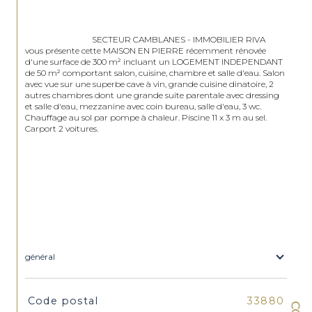
                                SECTEUR CAMBLANES - IMMOBILIER RIVA 
vous présente cette MAISON EN PIERRE récemment rénovée 
d'une surface de 300 m² incluant un LOGEMENT INDEPENDANT 
de 50 m² comportant salon, cuisine, chambre et salle d'eau. Salon 
avec vue sur une superbe cave à vin, grande cuisine dinatoire, 2 
autres chambres dont une grande suite parentale avec dressing 
et salle d'eau, mezzanine avec coin bureau, salle d'eau, 3 wc. 
Chauffage au sol par pompe à chaleur. Piscine 11 x 3 m au sel. 
Carport 2 voitures. 

général
TRAD_SIROCCO_Caracteristique
Valeurs
Code postal
33880