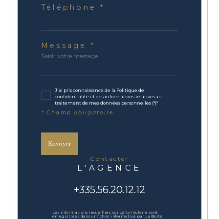
Téléphone *
Message *
J'ai pris connaissance de la Politique de
confidentialité et des informations relatives au
traitement de mes données personnelles (*)*
* Champ obligatoire
Envoyer
contacter
L'AGENCE
+335.56.20.12.12
Les informations recueillies sur ce formulaire sont
enregistrées dans un fichier informatisé par La Boite