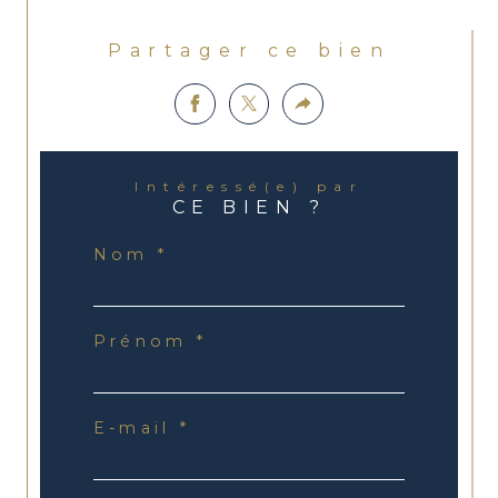
Partager ce bien
Intéressé(e) par
CE BIEN ?
Nom *
Prénom *
E-mail *