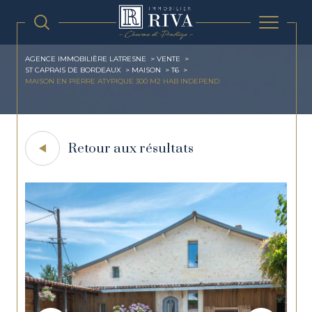
AGENCE IMMOBILIÈRE LATRESNE
VENTE
ST CAPRAIS DE BORDEAUX
MAISON
T6
MAISON EN PIERRE ATYPIQUE 300 M2 HAB INDEPEND
Retour aux résultats