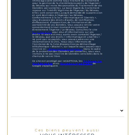
Immo agissant comme Sous-traitant du traitement
pour la gestion de la clientèle/prospects de l'Agence /
du Réseau qui reste Responsable du Traitement de vos
Données personnelles. La base légale du traitement
repose sur l'intérêt légitime de l'Agence / du Réseau.
Elles sont conservées jusqu'à demande de suppression
et sont destinées à l'Agence / au Réseau.
Conformément à la loi « informatique et libertés »,
vous disposez des droits d’accès, de rectification,
d’effacement, d’opposition, de limitation et de
portabilité de vos données. Vous pouvez retirer votre
consentement à tout moment en contactant
directement l’Agence / Le Réseau. Consultez le site
https://cnil.fr/fr
pour plus d’informations sur vos
droits. Si vous estimez, après avoir contacté l'Agence /
le Réseau, que vos droits « Informatique et Libertés »
ne sont pas respectés, vous pouvez adresser une
réclamation à la CNIL. Nous vous informons de
l’existence de la liste d'opposition au démarchage
téléphonique « Bloctel », sur laquelle vous pouvez vous
inscrire ici :
https://www.bloctel.gouv.fr
. Dans le cadre
de la protection des Données personnelles, nous vous
invitons à ne pas inscrire de Données sensibles dans le
champ de saisie libre.
Ce site est protégé par reCAPTCHA, les
Politiques de
Confidentialité
et es
Conditions d'utilisation
de
Google s'appliquent.
Ces biens peuvent aussi