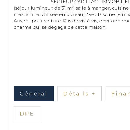
                                SECTEUR CADILLAC - IMMOBILIER RIVA vous propose cette jolie MAISON EN PIERRE en R+1 de 212 m² environ comportant de beaux de vie 
(séjour lumineux de 31 m², salle à manger, cuisine
mezzanine utilisée en bureau, 2 wc. Piscine (8 m x 
Auvent pour voiture. Pas de vis-à-vis; environneme
charme qui se dégage de cette maison.

Général
Détails +
Fina
DPE