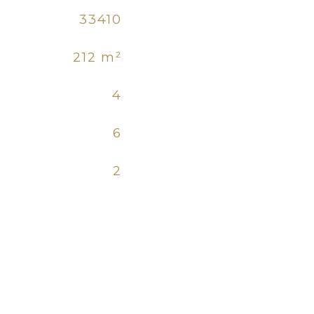
33410
212 m²
4
6
2