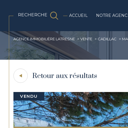
RECHERCHE
Biens en pierres
ACCUEIL
NOTRE AGENC
AGENCE IMMOBILIÈRE LATRESNE
VENTE
CADILLAC
MA
Acheter
Lo
1
TYPE DE BIEN
de l'ancien
de l
Retour aux résultats
de l'immo pro
Maison
33410 - Cadillac
VENDU