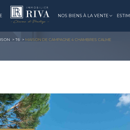
Biens modernes
E
NOS BIENS À LA VENTE
ESTI
Voir les
0
annonces
ISON
T6
MAISON DE CAMPAGNE 4 CHAMBRES CALME
uer
Estimer
1
LOCALISATION
BUDGET
'immo pro
6 Pièces