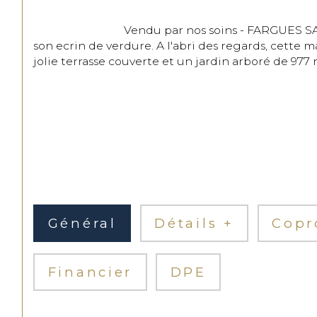
                                Vendu par nos soins - FARGUES SAINT HILAIRE - IMMOBILIER RIVA vous propose cette charmante maison ossature bois de 123 m2 hab dans 
son ecrin de verdure. A l'abri des regards, cette
jolie terrasse couverte et un jardin arboré de 977 
Général
Détails +
Copr
Financier
DPE