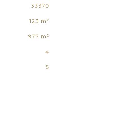
33370
123 m²
977 m²
4
5