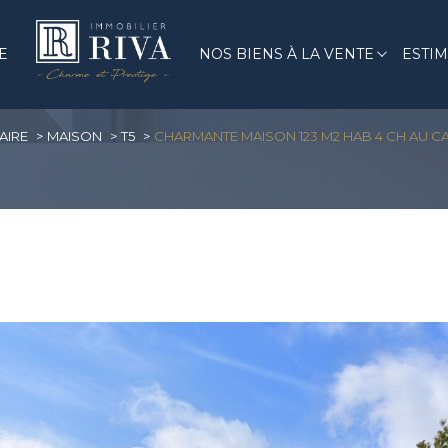
E
NOS BIENS À LA VENTE
ESTI
Biens modernes
Voir les
0
annonces
AIRE
MAISON
T5
CHARMANTE MAISON 123 M2 HAB 4 CH AU C
uer
Estimer
1
LOCALISATION
BUDGET
'immo pro
int-Hilaire
5 Pièces