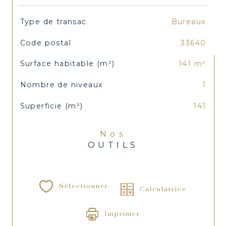
TRAD_SIROCCO_Caracteristique
Valeurs
Type de transac
Bureaux
Code postal
33640
Surface habitable (m²)
141 m²
Nombre de niveaux
1
Superficie (m²)
141
Nos
OUTILS
Sélectionner
Calculatrice
Imprimer