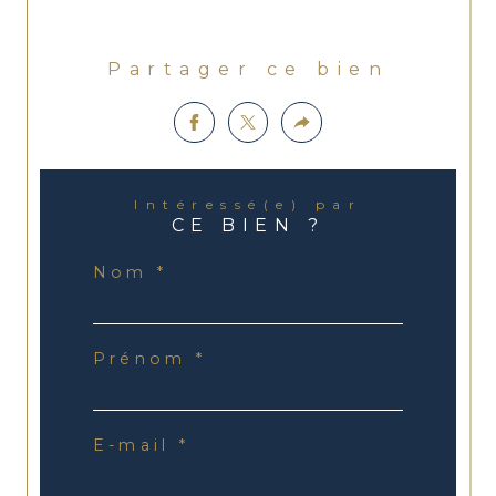
Partager ce bien
Intéressé(e) par
CE BIEN ?
Nom *
Prénom *
E-mail *