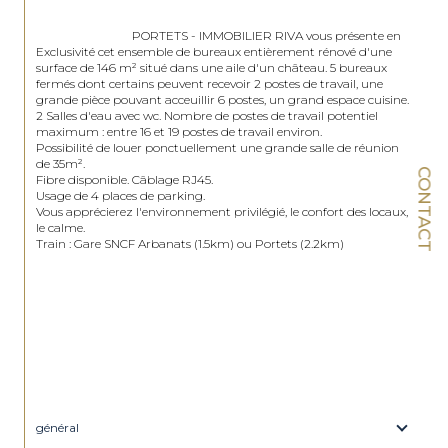
                                PORTETS - IMMOBILIER RIVA vous présente en 
Exclusivité cet ensemble de bureaux entièrement rénové d'une 
surface de 146 m² situé dans une aile d'un château. 5 bureaux 
fermés dont certains peuvent recevoir 2 postes de travail, une 
grande pièce pouvant acceuillir 6 postes, un grand espace cuisine. 
2 Salles d'eau avec wc. Nombre de postes de travail potentiel 
maximum : entre 16 et 19 postes de travail environ. 

Possibilité de louer ponctuellement une grande salle de réunion 
de 35m².

CONTACT
Fibre disponible. Câblage RJ45.

Usage de 4 places de parking.

Vous apprécierez l'environnement privilégié, le confort des locaux, 
le calme.

Train : Gare SNCF Arbanats (1.5km) ou Portets (2.2km)

général