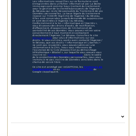
Les informations recueillies sur ce formulaire sont
enregistrées dans un fichier informatisé par La Boite
Immo agissant comme Sous-traitant du traitement
pour la gestion de la clientèle/prospects de l'Agence /
du Réseau qui reste Responsable du Traitement de vos
Données personnelles. La base légale du traitement
repose sur l'intérêt légitime de l'Agence / du Réseau.
Elles sont conservées jusqu'à demande de suppression
et sont destinées à l'Agence / au Réseau.
Conformément à la loi « informatique et libertés »,
vous disposez des droits d’accès, de rectification,
d’effacement, d’opposition, de limitation et de
portabilité de vos données. Vous pouvez retirer votre
consentement à tout moment en contactant
directement l’Agence / Le Réseau. Consultez le site
https://cnil.fr/fr
pour plus d’informations sur vos
droits. Si vous estimez, après avoir contacté l'Agence /
le Réseau, que vos droits « Informatique et Libertés »
ne sont pas respectés, vous pouvez adresser une
réclamation à la CNIL. Nous vous informons de
l’existence de la liste d'opposition au démarchage
téléphonique « Bloctel », sur laquelle vous pouvez vous
inscrire ici :
https://www.bloctel.gouv.fr
. Dans le cadre
de la protection des Données personnelles, nous vous
invitons à ne pas inscrire de Données sensibles dans le
champ de saisie libre.
Ce site est protégé par reCAPTCHA, les
Politiques de
Confidentialité
et es
Conditions d'utilisation
de
Google s'appliquent.