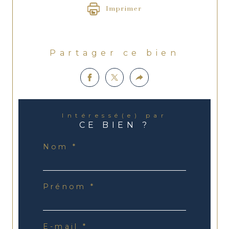
Imprimer
Partager ce bien
Intéressé(e) par
CE BIEN ?
Nom *
Prénom *
E-mail *