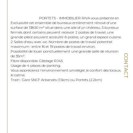
                                PORTETS - IMMOBILIER RIVA vous présente en 
Exclusivité cet ensemble de bureaux entièrement rénové d'une 
surface de 138.50 m² situé dans une aile d'un château. 5 bureaux 
fermés dont certains peuvent recevoir 2 postes de travail, une 
grande pièce pouvant acceuillir 6 postes, un grand espace cuisine. 
2 Salles d'eau avec wc. Nombre de postes de travail potentiel 
maximum : entre 16 et 19 postes de travail environ. 

Possibilité de louer ponctuellement une grande salle de réunion 
CONTACT
de 35m².

Fibre disponible. Câblage RJ45.

Usage de 4 places de parking.

Vous apprécierez l'environnement privilégié, le confort des locaux, 
le calme.

Train : Gare SNCF Arbanats (1.5km) ou Portets (2.2km)
