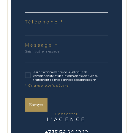
Téléphone *
Message *
J'ai pris connaissance de la Politique de
confidentialité et des informations relatives au
traitement de mes données personnelles (*)*
* Champ obligatoire
Envoyer
contacter
L'AGENCE
+335.56.20.12.12