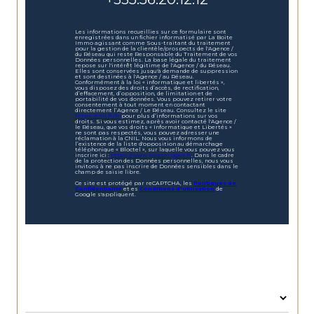
Les informations recueillies sur ce formulaire sont
enregistrées dans un fichier informatisé par La Boite
Immo agissant comme Sous-traitant du traitement
pour la gestion de la clientèle/prospects de l'Agence /
du Réseau qui reste Responsable du Traitement de vos
Données personnelles. La base légale du traitement
repose sur l'intérêt légitime de l'Agence / du Réseau.
Elles sont conservées jusqu'à demande de suppression
et sont destinées à l'Agence / au Réseau.
Conformément à la loi « informatique et libertés »,
vous disposez des droits d’accès, de rectification,
d’effacement, d’opposition, de limitation et de
portabilité de vos données. Vous pouvez retirer votre
consentement à tout moment en contactant
directement l’Agence / Le Réseau. Consultez le site
https://cnil.fr/fr
pour plus d’informations sur vos
droits. Si vous estimez, après avoir contacté l'Agence /
le Réseau, que vos droits « Informatique et Libertés »
ne sont pas respectés, vous pouvez adresser une
réclamation à la CNIL. Nous vous informons de
l’existence de la liste d'opposition au démarchage
téléphonique « Bloctel », sur laquelle vous pouvez vous
inscrire ici :
https://www.bloctel.gouv.fr
. Dans le cadre
de la protection des Données personnelles, nous vous
invitons à ne pas inscrire de Données sensibles dans le
champ de saisie libre.
Ce site est protégé par reCAPTCHA, les
Politiques de
Confidentialité
et es
Conditions d'utilisation
de
Google s'appliquent.