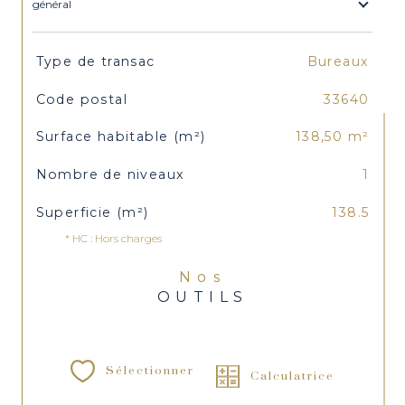
général
TRAD_SIROCCO_Caracteristique
Valeurs
Type de transac
Bureaux
Code postal
33640
Surface habitable (m²)
138,50 m²
Nombre de niveaux
1
Superficie (m²)
138.5
* HC : Hors charges
Nos
OUTILS
Sélectionner
Calculatrice