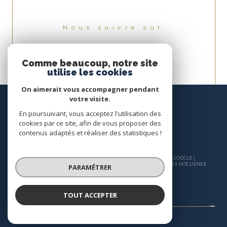
Nous suivre sur
Comme beaucoup, notre site
utilise les cookies
On aimerait vous accompagner pendant
votre visite.
En poursuivant, vous acceptez l'utilisation des
cookies par ce site, afin de vous proposer des
contenus adaptés et réaliser des statistiques !
© 2026 | TOUS DROITS RÉSERVÉS | TRADUCTION POWERED BY GOOGLE |
NOS HONORAIRES
PLAN DU SITE
MENTIONS LÉGALES
ADMIN
NOS LIENS
PARAMÉTRER
POLITIQUE RGPD
COOKIES
TOUT ACCEPTER